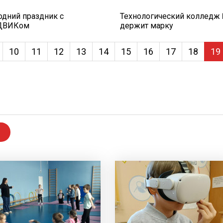
одний праздник с
Технологический колледж
ДВИКом
держит марку
10
11
12
13
14
15
16
17
18
19