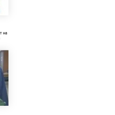
т на
а