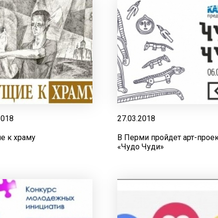
2018
27.03.2018
е к храму
В Перми пройдет арт-прое
«Чудо Чуди»