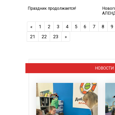
Праздник продолжается!
Новог
АЛЕН
«
1
2
3
4
5
6
7
8
9
21
22
23
»
НОВОСТИ