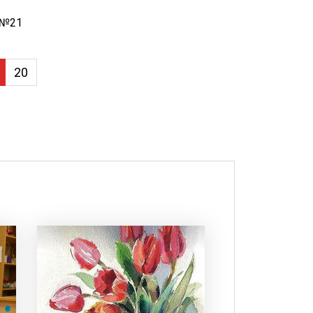
 №21
20