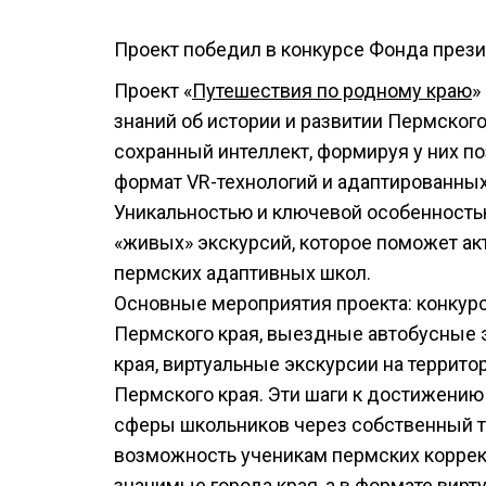
Проект победил в конкурсе Фонда презид
Проект «
Путешествия по родному краю
»
знаний об истории и развитии Пермского
сохранный интеллект, формируя у них п
формат VR-технологий и адаптированны
Уникальностью и ключевой особенностью
«живых» экскурсий, которое поможет ак
пермских адаптивных школ.
Основные мероприятия проекта: конкурс
Пермского края, выездные автобусные 
края, виртуальные экскурсии на террито
Пермского края. Эти шаги к достижению
сферы школьников через собственный тв
возможность ученикам пермских коррек
значимые города края, а в формате вир