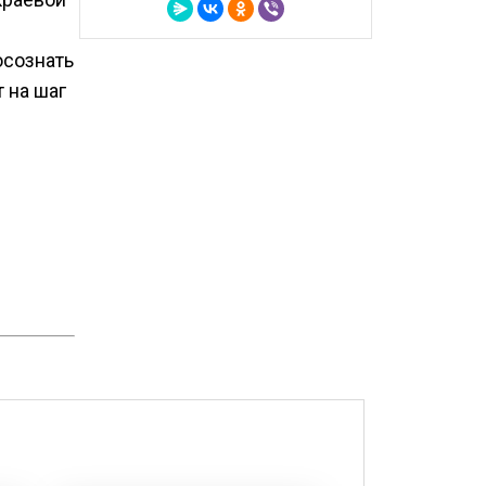
осознать
 на шаг